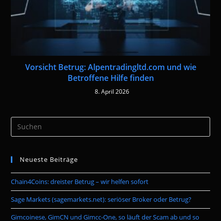
Vorsicht Betrug: Alpentradingltd.com und wie
Betroffene Hilfe finden
8. April 2026
Pre
Es
to
Neueste Beiträge
clo
the
Chain4Coins: dreister Betrug – wir helfen sofort
sea
pan
Sage Markets (sagemarkets.net): seriöser Broker oder Betrug?
Gimcoinese, GimCN und Gimcc-One, so läuft der Scam ab und so