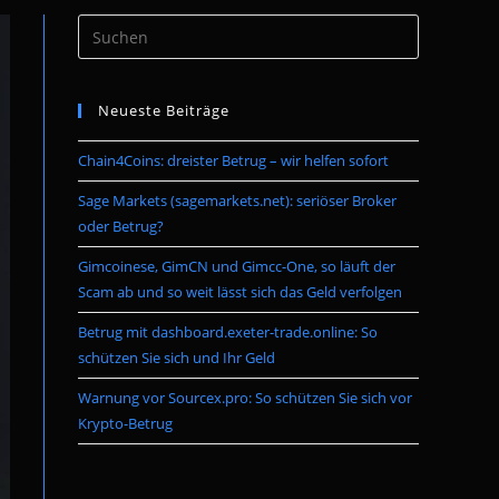
Press
umschalten
Escape
to
Neueste Beiträge
close
the
Chain4Coins: dreister Betrug – wir helfen sofort
search
panel.
Sage Markets (sagemarkets.net): seriöser Broker
oder Betrug?
Gimcoinese, GimCN und Gimcc-One, so läuft der
Scam ab und so weit lässt sich das Geld verfolgen
Betrug mit dashboard.exeter-trade.online: So
schützen Sie sich und Ihr Geld
Warnung vor Sourcex.pro: So schützen Sie sich vor
Krypto-Betrug