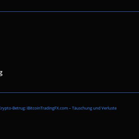
g
Website-
rypto-Betrug: iBitcoinTradingFX.com – Täuschung und Verluste
Suche