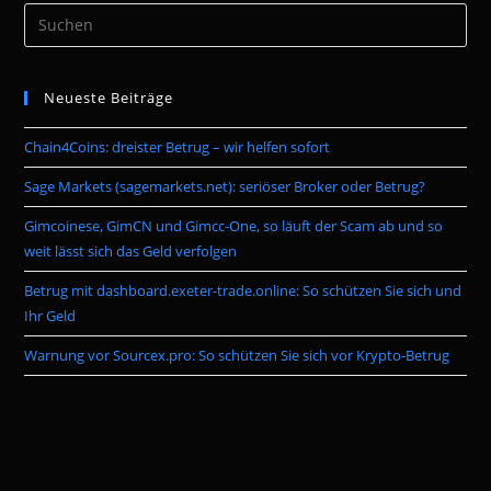
Pre
Es
to
Neueste Beiträge
clo
the
Chain4Coins: dreister Betrug – wir helfen sofort
sea
pan
Sage Markets (sagemarkets.net): seriöser Broker oder Betrug?
Gimcoinese, GimCN und Gimcc-One, so läuft der Scam ab und so
weit lässt sich das Geld verfolgen
Betrug mit dashboard.exeter-trade.online: So schützen Sie sich und
Ihr Geld
Warnung vor Sourcex.pro: So schützen Sie sich vor Krypto-Betrug