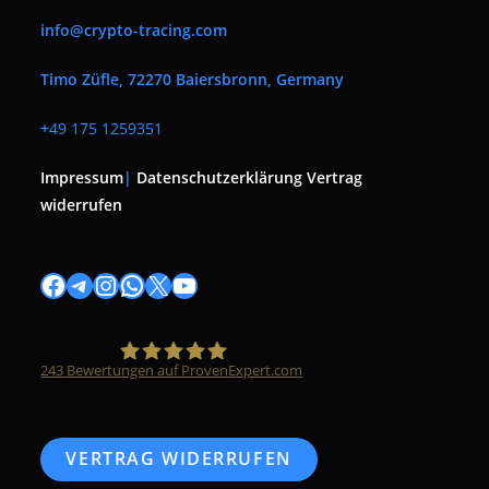
info@crypto-tracing.com
Timo Züfle, 72270 Baiersbronn, Germany
+
49 175 1259351
Impressum
|
Datenschutzerklärung
Vertrag
widerrufen
Facebook
Telegram
Instagram
WhatsApp
X
YouTube
243
Bewertungen auf ProvenExpert.com
Timo Züfle
VERTRAG WIDERRUFEN