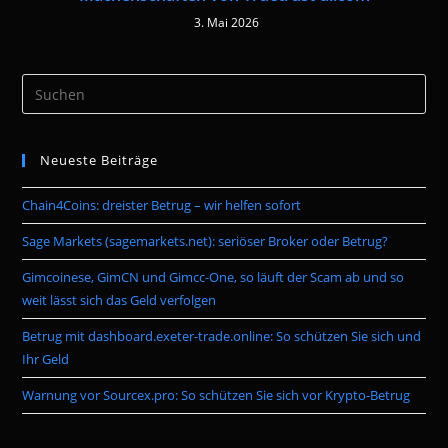
3. Mai 2026
Pre
Es
to
Neueste Beiträge
clo
the
Chain4Coins: dreister Betrug – wir helfen sofort
sea
pan
Sage Markets (sagemarkets.net): seriöser Broker oder Betrug?
Gimcoinese, GimCN und Gimcc-One, so läuft der Scam ab und so
weit lässt sich das Geld verfolgen
Betrug mit dashboard.exeter-trade.online: So schützen Sie sich und
Ihr Geld
Warnung vor Sourcex.pro: So schützen Sie sich vor Krypto-Betrug