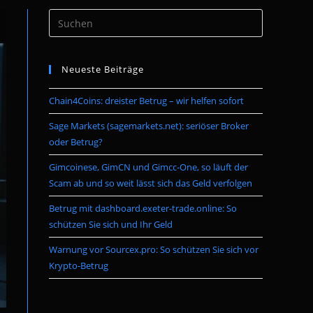
Press
umschalten
Escape
to
Neueste Beiträge
close
the
Chain4Coins: dreister Betrug – wir helfen sofort
search
panel.
Sage Markets (sagemarkets.net): seriöser Broker
oder Betrug?
Gimcoinese, GimCN und Gimcc-One, so läuft der
Scam ab und so weit lässt sich das Geld verfolgen
Betrug mit dashboard.exeter-trade.online: So
schützen Sie sich und Ihr Geld
Warnung vor Sourcex.pro: So schützen Sie sich vor
Krypto-Betrug