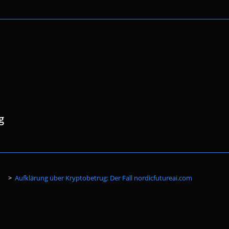
g
Website-
>
Aufklärung über Kryptobetrug: Der Fall nordicfutureai.com
Suche