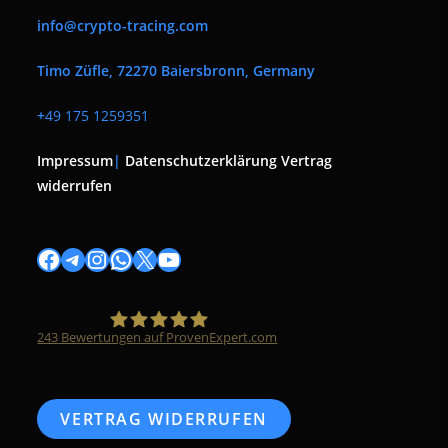
info@crypto-tracing.com
Timo Züfle, 72270 Baiersbronn, Germany
+
49 175 1259351
Impressum
|
Datenschutzerklärung
Vertrag
widerrufen
Facebook
Telegram
Instagram
WhatsApp
X
YouTube
243
Bewertungen auf ProvenExpert.com
Timo Züfle
VERTRAG WIDERRUFEN