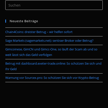
Pre
Es
to
Neueste Beiträge
clo
the
Chain4Coins: dreister Betrug – wir helfen sofort
sea
pan
Sage Markets (sagemarkets.net): seriöser Broker oder Betrug?
Gimcoinese, GimCN und Gimcc-One, so läuft der Scam ab und so
weit lässt sich das Geld verfolgen
Betrug mit dashboard.exeter-trade.online: So schützen Sie sich und
Ihr Geld
Warnung vor Sourcex.pro: So schützen Sie sich vor Krypto-Betrug