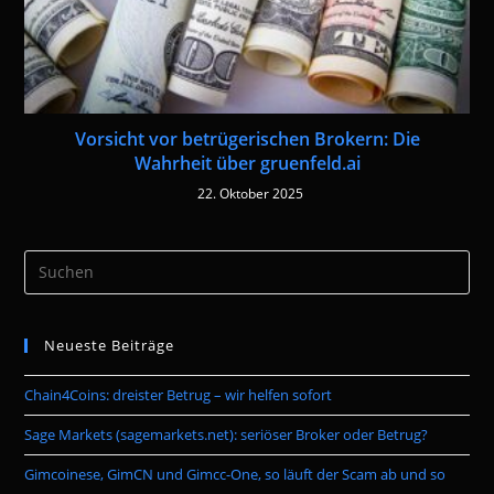
Vorsicht vor betrügerischen Brokern: Die
Wahrheit über gruenfeld.ai
22. Oktober 2025
Pre
Es
to
Neueste Beiträge
clo
the
Chain4Coins: dreister Betrug – wir helfen sofort
sea
pan
Sage Markets (sagemarkets.net): seriöser Broker oder Betrug?
Gimcoinese, GimCN und Gimcc-One, so läuft der Scam ab und so