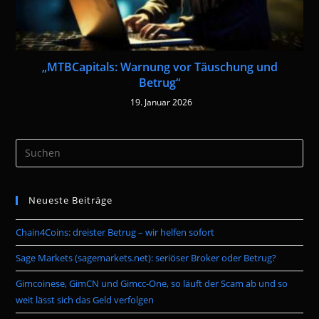
„MTBCapitals: Warnung vor Täuschung und
Betrug“
19. Januar 2026
Pre
Es
to
Neueste Beiträge
clo
the
Chain4Coins: dreister Betrug – wir helfen sofort
sea
pan
Sage Markets (sagemarkets.net): seriöser Broker oder Betrug?
Gimcoinese, GimCN und Gimcc-One, so läuft der Scam ab und so
weit lässt sich das Geld verfolgen