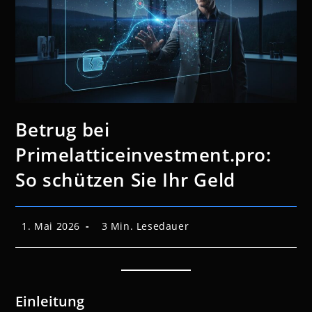
Betrug bei
Primelatticeinvestment.pro:
So schützen Sie Ihr Geld
Beitrag
Lesedauer:
1. Mai 2026
3 Min. Lesedauer
veröffentlicht:
Einleitung