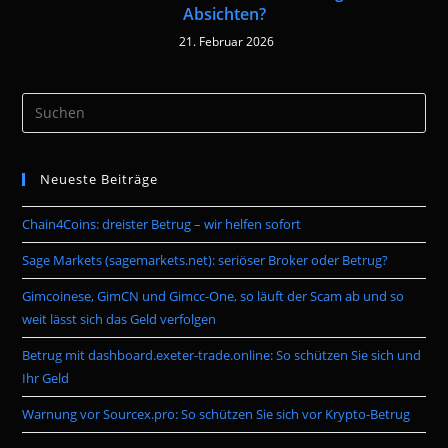
Absichten?
21. Februar 2026
Pre
Es
to
Neueste Beiträge
clo
the
Chain4Coins: dreister Betrug – wir helfen sofort
sea
pan
Sage Markets (sagemarkets.net): seriöser Broker oder Betrug?
Gimcoinese, GimCN und Gimcc-One, so läuft der Scam ab und so
weit lässt sich das Geld verfolgen
Betrug mit dashboard.exeter-trade.online: So schützen Sie sich und
Ihr Geld
Warnung vor Sourcex.pro: So schützen Sie sich vor Krypto-Betrug