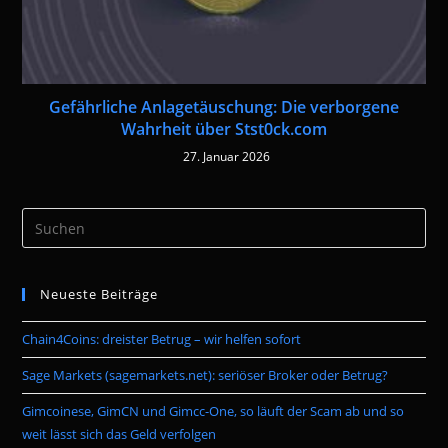
Gefährliche Anlagetäuschung: Die verborgene
Wahrheit über Stst0ck.com
27. Januar 2026
Pre
Es
to
Neueste Beiträge
clo
the
Chain4Coins: dreister Betrug – wir helfen sofort
sea
pan
Sage Markets (sagemarkets.net): seriöser Broker oder Betrug?
Gimcoinese, GimCN und Gimcc-One, so läuft der Scam ab und so
weit lässt sich das Geld verfolgen