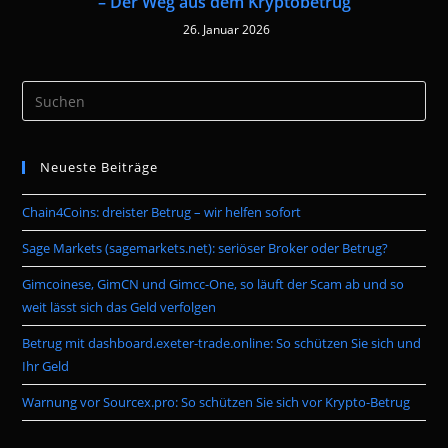
– Der Weg aus dem Kryptobetrug
26. Januar 2026
Pre
Es
to
Neueste Beiträge
clo
the
Chain4Coins: dreister Betrug – wir helfen sofort
sea
pan
Sage Markets (sagemarkets.net): seriöser Broker oder Betrug?
Gimcoinese, GimCN und Gimcc-One, so läuft der Scam ab und so
weit lässt sich das Geld verfolgen
Betrug mit dashboard.exeter-trade.online: So schützen Sie sich und
Ihr Geld
Warnung vor Sourcex.pro: So schützen Sie sich vor Krypto-Betrug