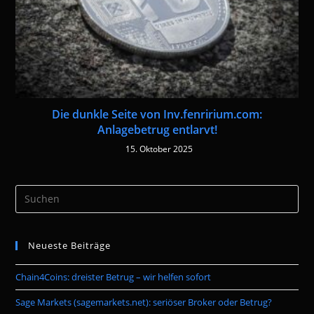
Die dunkle Seite von Inv.fenririum.com:
Anlagebetrug entlarvt!
15. Oktober 2025
Pre
Es
to
Neueste Beiträge
clo
the
Chain4Coins: dreister Betrug – wir helfen sofort
sea
pan
Sage Markets (sagemarkets.net): seriöser Broker oder Betrug?