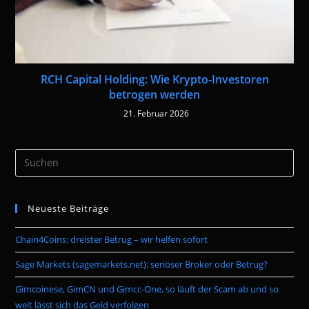
RCH Capital Holding: Wie Krypto-Investoren
betrogen werden
21. Februar 2026
Pre
Es
to
Neueste Beiträge
clo
the
Chain4Coins: dreister Betrug – wir helfen sofort
sea
pan
Sage Markets (sagemarkets.net): seriöser Broker oder Betrug?
Gimcoinese, GimCN und Gimcc-One, so läuft der Scam ab und so
weit lässt sich das Geld verfolgen