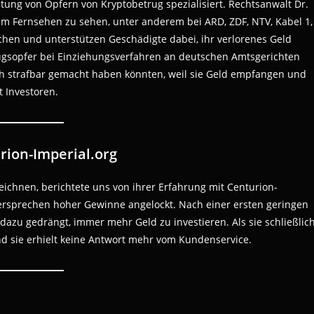
tung von Opfern von Kryptobetrug spezialisiert. Rechtsanwalt Dr.
 im Fernsehen zu sehen, unter anderem bei ARD, ZDF, NTV, Kabel 1,
chen und unterstützen Geschädigte dabei, ihr verlorenes Geld
gsopfer bei Einziehungsverfahren an deutschen Amtsgerichten
ich strafbar gemacht haben könnten, weil sie Geld empfangen und
t Investoren.
rion-Imperial.org
zeichnen, berichtete uns von ihrer Erfahrung mit Centurion-
Versprechen hoher Gewinne angelockt. Nach einer ersten geringen
azu gedrängt, immer mehr Geld zu investieren. Als sie schließlic
nd sie erhielt keine Antwort mehr vom Kundenservice.