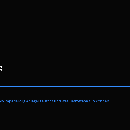
g
Website-
on-Imperial.org Anleger täuscht und was Betroffene tun können
Suche