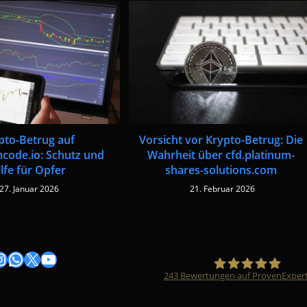
pto-Betrug auf
Vorsicht vor Krypto-Betrug: Die
code.io: Schutz und
Wahrheit über cfd.platinum-
lfe für Opfer
shares-solutions.com
27. Januar 2026
21. Februar 2026
gram
nstagram
WhatsApp
X
YouTube
243
Bewertungen auf ProvenExper
Timo Züfle