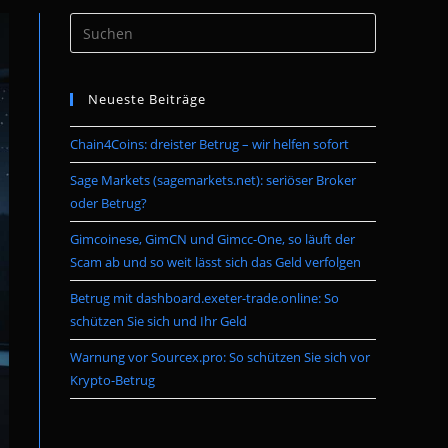
Press
umschalten
Escape
to
Neueste Beiträge
close
the
Chain4Coins: dreister Betrug – wir helfen sofort
search
panel.
Sage Markets (sagemarkets.net): seriöser Broker
oder Betrug?
Gimcoinese, GimCN und Gimcc-One, so läuft der
Scam ab und so weit lässt sich das Geld verfolgen
Betrug mit dashboard.exeter-trade.online: So
schützen Sie sich und Ihr Geld
Warnung vor Sourcex.pro: So schützen Sie sich vor
Krypto-Betrug