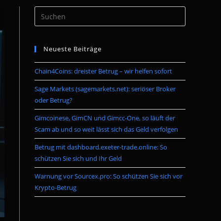
Press
umschalten
Escape
to
Neueste Beiträge
close
the
Chain4Coins: dreister Betrug – wir helfen sofort
search
panel.
Sage Markets (sagemarkets.net): seriöser Broker
oder Betrug?
Gimcoinese, GimCN und Gimcc-One, so läuft der
Scam ab und so weit lässt sich das Geld verfolgen
Betrug mit dashboard.exeter-trade.online: So
schützen Sie sich und Ihr Geld
Warnung vor Sourcex.pro: So schützen Sie sich vor
Krypto-Betrug