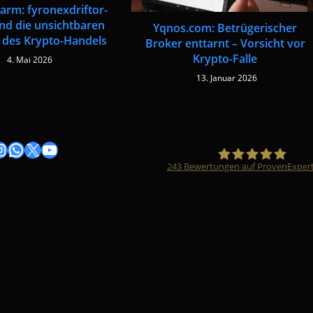
arm: fyronexdriftor-
und die unsichtbaren
Yqnos.com: Betrügerischer
 des Krypto-Handels
Broker enttarnt – Vorsicht vor
Krypto-Falle
4. Mai 2026
13. Januar 2026
gram
nstagram
WhatsApp
X
YouTube
243
Bewertungen auf ProvenExper
Timo Züfle