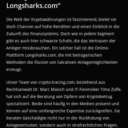
Longsharks.com“
Die Welt der Kryptowährungen ist faszinierend, bietet sie
doch Chancen auf hohe Renditen und einen Einblick in die
Zukunft des Finanzsystems. Doch wie in jedem Segment
gibt es auch hier schwarze Schafe, die das Vertrauen der
Anleger missbrauchen. Ein solcher Fall ist die Online-
Plattform Longsharks.com, die mit betrügerischen
Methoden die Illusion von lukrativen Anlagemöglichkeiten
erzeugt.
Unser Team von crypto-tracing.com, bestehend aus
Rechtsanwalt Dr. Marc Maisch und IT-Forensiker Timo Züfle,
hat sich auf die Beratung von Opfern von Kryptobetrug
spezialisiert. Beide sind häufig in den Medien präsent und
können auf eine umfangreiche Expertise zurückgreifen. Sie
beraten Geschädigte nicht nur in der Rückholung von
Anlageverlusten, sondern auch in strafrechtlichen Fragen,