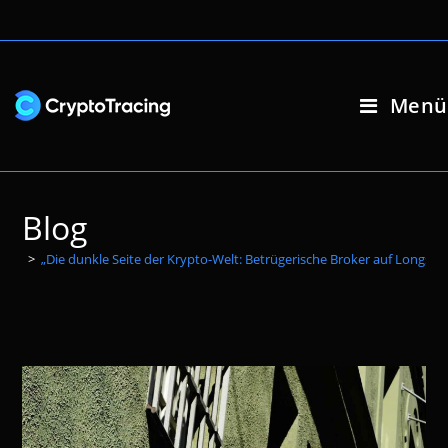
Zum
Inhalt
springen
Menü
Blog
>
„Die dunkle Seite der Krypto-Welt: Betrügerische Broker auf Longsh