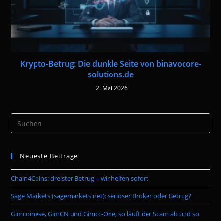
Krypto-Betrug: Die dunkle Seite von binavocore-
solutions.de
2. Mai 2026
Pre
Es
to
Neueste Beiträge
clo
the
Chain4Coins: dreister Betrug – wir helfen sofort
sea
pan
Sage Markets (sagemarkets.net): seriöser Broker oder Betrug?
Gimcoinese, GimCN und Gimcc-One, so läuft der Scam ab und so