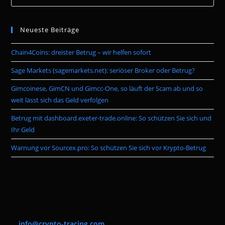
Es
to
Neueste Beiträge
clo
the
Chain4Coins: dreister Betrug – wir helfen sofort
sea
pan
Sage Markets (sagemarkets.net): seriöser Broker oder Betrug?
Gimcoinese, GimCN und Gimcc-One, so läuft der Scam ab und so
weit lässt sich das Geld verfolgen
Betrug mit dashboard.exeter-trade.online: So schützen Sie sich und
Ihr Geld
Warnung vor Sourcex.pro: So schützen Sie sich vor Krypto-Betrug
info@crypto-tracing.com