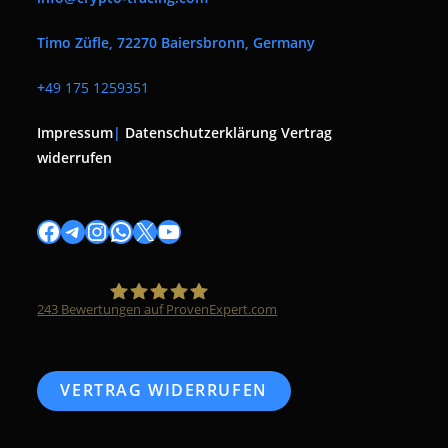
Timo Züfle, 72270 Baiersbronn, Germany
+
49 175 1259351
Impressum
|
Datenschutzerklärung
Vertrag
widerrufen
Facebook
Telegram
Instagram
WhatsApp
X
YouTube
243
Bewertungen auf ProvenExpert.com
Timo Züfle
VERTRAG WIDERRUFEN