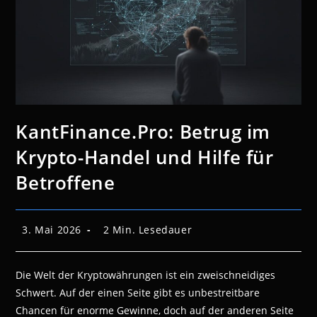
KantFinance.Pro: Betrug im
Krypto-Handel und Hilfe für
Betroffene
Beitrag
Lesedauer:
3. Mai 2026
2 Min. Lesedauer
veröffentlicht:
Die Welt der Kryptowährungen ist ein zweischneidiges
Schwert. Auf der einen Seite gibt es unbestreitbare
Chancen für enorme Gewinne, doch auf der anderen Seite