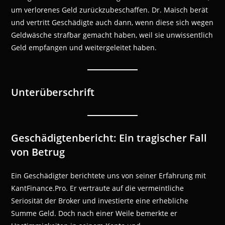
um verlorenes Geld zurückzubeschaffen. Dr. Maisch berät
und vertritt Geschädigte auch dann, wenn diese sich wegen
Geldwäsche strafbar gemacht haben, weil sie unwissentlich
Geld empfangen und weitergeleitet haben.
Unterüberschrift
Geschädigtenbericht: Ein tragischer Fall
von Betrug
Ein Geschädigter berichtete uns von seiner Erfahrung mit
KantFinance.Pro. Er vertraute auf die vermeintliche
Seriosität der Broker und investierte eine erhebliche
Summe Geld. Doch nach einer Weile bemerkte er