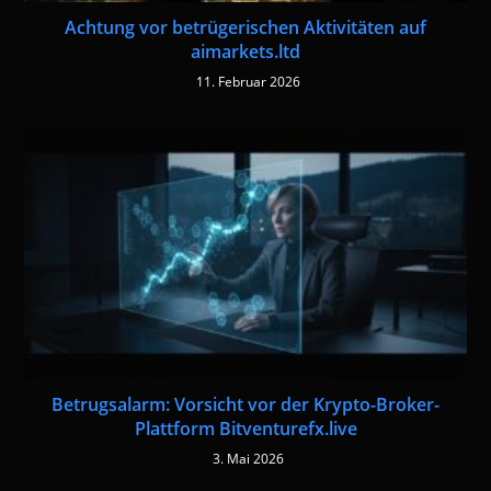
Achtung vor betrügerischen Aktivitäten auf
aimarkets.ltd
11. Februar 2026
Betrugsalarm: Vorsicht vor der Krypto-Broker-
Plattform Bitventurefx.live
3. Mai 2026