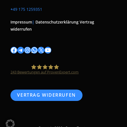
+
49 175 1259351
Impressum
|
Datenschutzerklärung
Vertrag
widerrufen
Facebook
Telegram
Instagram
WhatsApp
X
YouTube
243
Bewertungen auf ProvenExpert.com
Timo Züfle
VERTRAG WIDERRUFEN