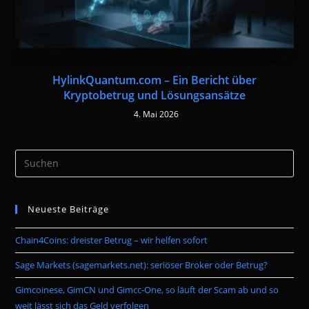
HylinkQuantum.com – Ein Bericht über
Kryptobetrug und Lösungsansätze
4. Mai 2026
Pre
Es
to
Neueste Beiträge
clo
the
Chain4Coins: dreister Betrug – wir helfen sofort
sea
pan
Sage Markets (sagemarkets.net): seriöser Broker oder Betrug?
Gimcoinese, GimCN und Gimcc-One, so läuft der Scam ab und so
weit lässt sich das Geld verfolgen