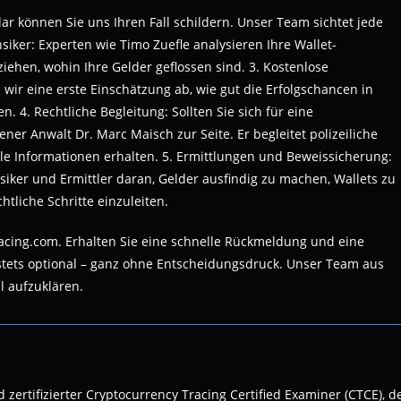
lar können Sie uns Ihren Fall schildern. Unser Team sichtet jede
siker: Experten wie Timo Zuefle analysieren Ihre Wallet-
ehen, wohin Ihre Gelder geflossen sind. 3. Kostenlose
wir eine erste Einschätzung ab, wie gut die Erfolgschancen in
 4. Rechtliche Begleitung: Sollten Sie sich für eine
er Anwalt Dr. Marc Maisch zur Seite. Er begleitet polizeiliche
lle Informationen erhalten. 5. Ermittlungen und Beweissicherung:
iker und Ermittler daran, Gelder ausfindig zu machen, Wallets zu
htliche Schritte einzuleiten.
racing.com. Erhalten Sie eine schnelle Rückmeldung und eine
stets optional – ganz ohne Entscheidungsdruck. Unser Team aus
l aufzuklären.
 zertifizierter Cryptocurrency Tracing Certified Examiner (CTCE), d