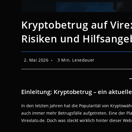
Kryptobetrug auf Vire
Risiken und Hilfsange
Beitrag
Lesedauer:
2. Mai 2026
3 Min. Lesedauer
veröffentlicht:
Einleitung: Kryptobetrug – ein aktuell
In den letzten Jahren hat die Popularität von Kryptow
auch immer mehr Betrugsfälle aufgetreten. Eine der Platt
Virexlato.de. Doch was steckt wirklich hinter dieser We