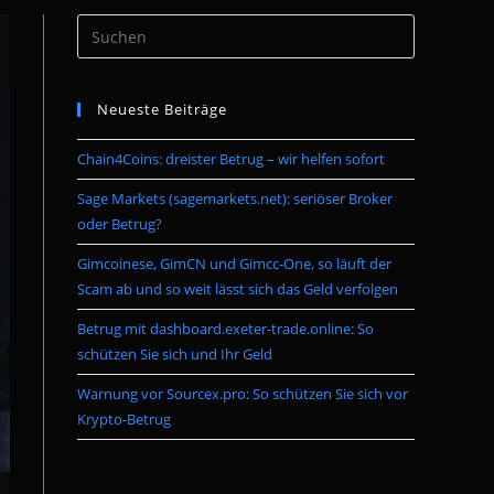
Press
umschalten
Escape
to
Neueste Beiträge
close
the
Chain4Coins: dreister Betrug – wir helfen sofort
search
panel.
Sage Markets (sagemarkets.net): seriöser Broker
oder Betrug?
Gimcoinese, GimCN und Gimcc-One, so läuft der
Scam ab und so weit lässt sich das Geld verfolgen
Betrug mit dashboard.exeter-trade.online: So
schützen Sie sich und Ihr Geld
Warnung vor Sourcex.pro: So schützen Sie sich vor
Krypto-Betrug