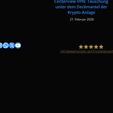
Centerview VPN: Täuschung
unter dem Deckmantel der
Krypto-Anlage
21. Februar 2026
gram
nstagram
WhatsApp
X
YouTube
243
Bewertungen auf ProvenExper
Timo Züfle