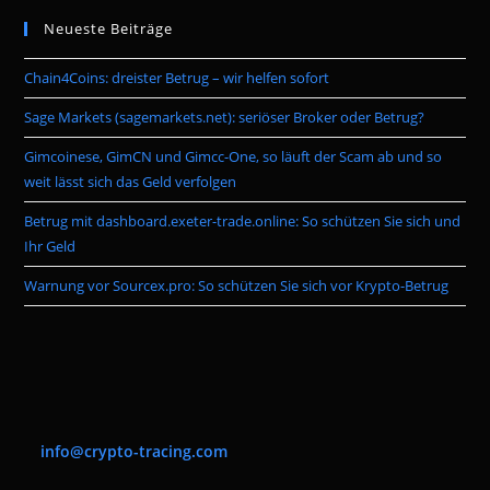
to
Neueste Beiträge
clo
the
Chain4Coins: dreister Betrug – wir helfen sofort
sea
pan
Sage Markets (sagemarkets.net): seriöser Broker oder Betrug?
Gimcoinese, GimCN und Gimcc-One, so läuft der Scam ab und so
weit lässt sich das Geld verfolgen
Betrug mit dashboard.exeter-trade.online: So schützen Sie sich und
Ihr Geld
Warnung vor Sourcex.pro: So schützen Sie sich vor Krypto-Betrug
info@crypto-tracing.com