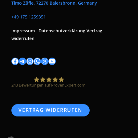
Timo Züfle, 72270 Baiersbronn, Germany
+
49 175 1259351
Impressum
|
Datenschutzerklärung
Vertrag
widerrufen
Facebook
Telegram
Instagram
WhatsApp
X
YouTube
243
Bewertungen auf ProvenExpert.com
Timo Züfle
VERTRAG WIDERRUFEN