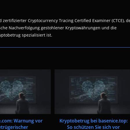
 zertifizierter Cryptocurrency Tracing Certified Examiner (CTCE), d
nsische Nachverfolgung gestohlener Kryptowährungen und die
ptobetrug spezialisiert ist.
e.com: Warnung vor
Kryptobetrug bei basenice.top:
etrügerischer
So schützen Sie sich vor