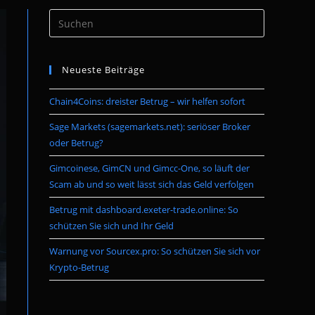
Press
umschalten
Escape
to
Neueste Beiträge
close
the
Chain4Coins: dreister Betrug – wir helfen sofort
search
panel.
Sage Markets (sagemarkets.net): seriöser Broker
oder Betrug?
Gimcoinese, GimCN und Gimcc-One, so läuft der
Scam ab und so weit lässt sich das Geld verfolgen
Betrug mit dashboard.exeter-trade.online: So
schützen Sie sich und Ihr Geld
Warnung vor Sourcex.pro: So schützen Sie sich vor
Krypto-Betrug