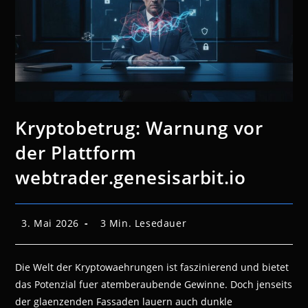
Kryptobetrug: Warnung vor
der Plattform
webtrader.genesisarbit.io
Beitrag
Lesedauer:
3. Mai 2026
3 Min. Lesedauer
veröffentlicht:
Die Welt der Kryptowaehrungen ist faszinierend und bietet
das Potenzial fuer atemberaubende Gewinne. Doch jenseits
der glaenzenden Fassaden lauern auch dunkle