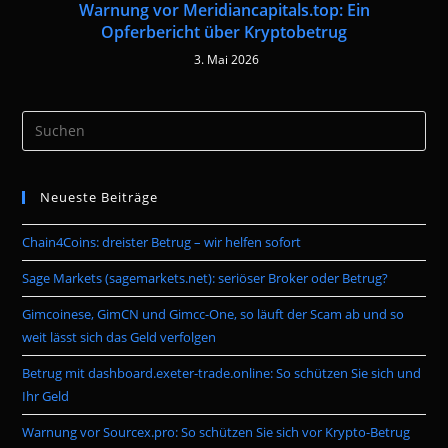
Warnung vor Meridiancapitals.top: Ein
Opferbericht über Kryptobetrug
3. Mai 2026
Pre
Es
to
Neueste Beiträge
clo
the
Chain4Coins: dreister Betrug – wir helfen sofort
sea
pan
Sage Markets (sagemarkets.net): seriöser Broker oder Betrug?
Gimcoinese, GimCN und Gimcc-One, so läuft der Scam ab und so
weit lässt sich das Geld verfolgen
Betrug mit dashboard.exeter-trade.online: So schützen Sie sich und
Ihr Geld
Warnung vor Sourcex.pro: So schützen Sie sich vor Krypto-Betrug