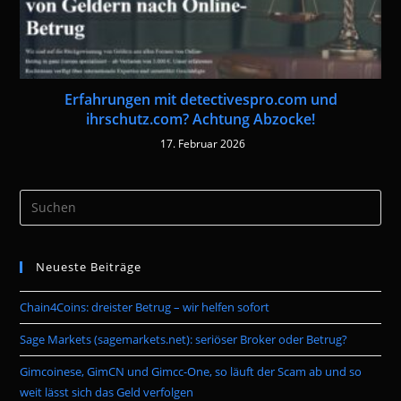
Erfahrungen mit detectivespro.com und
ihrschutz.com? Achtung Abzocke!
17. Februar 2026
Pre
Es
to
Neueste Beiträge
clo
the
Chain4Coins: dreister Betrug – wir helfen sofort
sea
pan
Sage Markets (sagemarkets.net): seriöser Broker oder Betrug?
Gimcoinese, GimCN und Gimcc-One, so läuft der Scam ab und so
weit lässt sich das Geld verfolgen