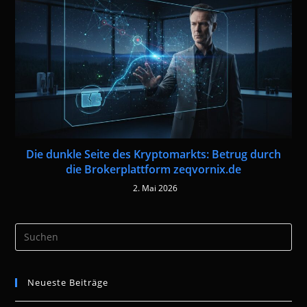
Die dunkle Seite des Kryptomarkts: Betrug durch
die Brokerplattform zeqvornix.de
2. Mai 2026
Pre
Es
to
Neueste Beiträge
clo
the