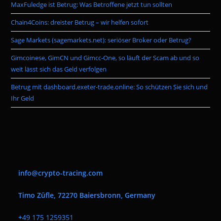
MaxFuledge ist Betrug: Was Betroffene jetzt tun sollten
sea
pan
Chain4Coins: dreister Betrug – wir helfen sofort
Sage Markets (sagemarkets.net): seriöser Broker oder Betrug?
Gimcoinese, GimCN und Gimcc-One, so läuft der Scam ab und so
weit lässt sich das Geld verfolgen
Betrug mit dashboard.exeter-trade.online: So schützen Sie sich und
Ihr Geld
info@crypto-tracing.com
Timo Züfle, 72270 Baiersbronn, Germany
+
49 175 1259351