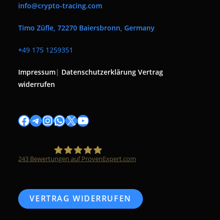
info@crypto-tracing.com
Timo Züfle, 72270 Baiersbronn, Germany
+
49 175 1259351
Impressum
|
Datenschutzerklärung
Vertrag
widerrufen
Facebook
Telegram
Instagram
WhatsApp
X
YouTube
243
Bewertungen auf ProvenExpert.com
Timo Züfle
VERTRAG WIDERRUFEN