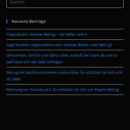
Es
to
Neueste Beiträge
clo
the
Chain4Coins: dreister Betrug – wir helfen sofort
sea
pan
Sage Markets (sagemarkets.net): seriöser Broker oder Betrug?
Gimcoinese, GimCN und Gimcc-One, so läuft der Scam ab und so
weit lässt sich das Geld verfolgen
Betrug mit dashboard.exeter-trade.online: So schützen Sie sich und
Ihr Geld
Warnung vor Sourcex.pro: So schützen Sie sich vor Krypto-Betrug