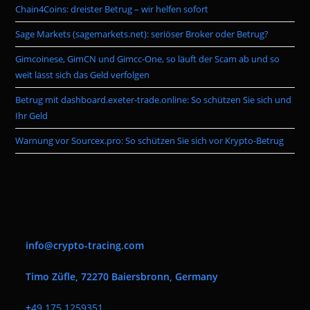
Chain4Coins: dreister Betrug – wir helfen sofort
sea
pan
Sage Markets (sagemarkets.net): seriöser Broker oder Betrug?
Gimcoinese, GimCN und Gimcc-One, so läuft der Scam ab und so
weit lässt sich das Geld verfolgen
Betrug mit dashboard.exeter-trade.online: So schützen Sie sich und
Ihr Geld
Warnung vor Sourcex.pro: So schützen Sie sich vor Krypto-Betrug
info@crypto-tracing.com
Timo Züfle, 72270 Baiersbronn, Germany
+
49 175 1259351