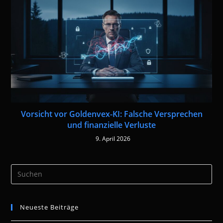
Vorsicht vor Goldenvex-KI: Falsche Versprechen
und finanzielle Verluste
9. April 2026
Pre
Es
to
Neueste Beiträge
clo
the