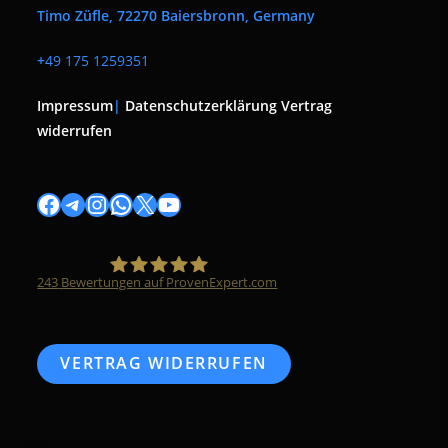
Timo Züfle, 72270 Baiersbronn, Germany
+
49 175 1259351
Impressum
|
Datenschutzerklärung
Vertrag
widerrufen
Facebook
Telegram
Instagram
WhatsApp
X
YouTube
243
Bewertungen auf ProvenExpert.com
Timo Züfle
VERTRAG WIDERRUFEN