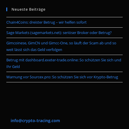
to
Neueste Beiträge
clo
the
Chain4Coins: dreister Betrug – wir helfen sofort
sea
pan
Sage Markets (sagemarkets.net): seriöser Broker oder Betrug?
Gimcoinese, GimCN und Gimcc-One, so läuft der Scam ab und so
weit lässt sich das Geld verfolgen
Betrug mit dashboard.exeter-trade.online: So schützen Sie sich und
Ihr Geld
Warnung vor Sourcex.pro: So schützen Sie sich vor Krypto-Betrug
info@crypto-tracing.com