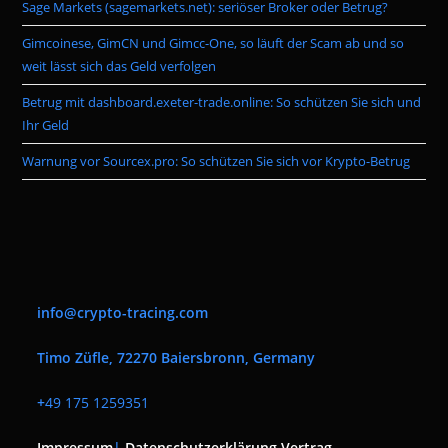
pan
Sage Markets (sagemarkets.net): seriöser Broker oder Betrug?
Gimcoinese, GimCN und Gimcc-One, so läuft der Scam ab und so
weit lässt sich das Geld verfolgen
Betrug mit dashboard.exeter-trade.online: So schützen Sie sich und
Ihr Geld
Warnung vor Sourcex.pro: So schützen Sie sich vor Krypto-Betrug
info@crypto-tracing.com
Timo Züfle, 72270 Baiersbronn, Germany
+
49 175 1259351
Impressum
|
Datenschutzerklärung
Vertrag