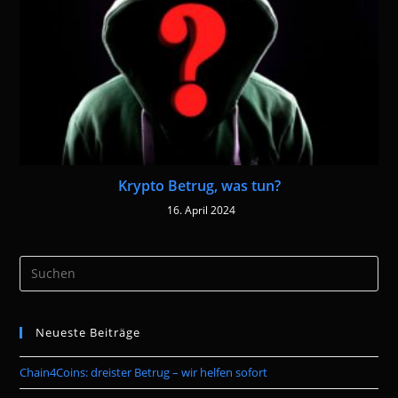
Krypto Betrug, was tun?
16. April 2024
Pre
Es
to
Neueste Beiträge
clo
the
Chain4Coins: dreister Betrug – wir helfen sofort
sea