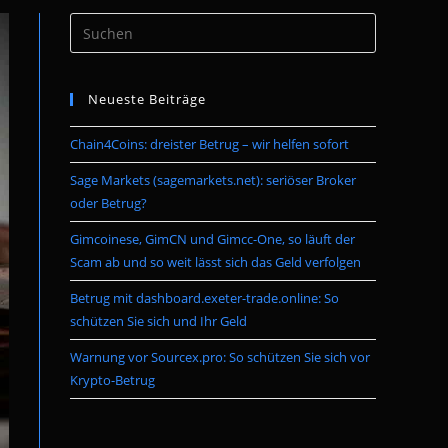
Press
umschalten
Escape
to
Neueste Beiträge
close
the
Chain4Coins: dreister Betrug – wir helfen sofort
search
panel.
Sage Markets (sagemarkets.net): seriöser Broker
oder Betrug?
Gimcoinese, GimCN und Gimcc-One, so läuft der
Scam ab und so weit lässt sich das Geld verfolgen
Betrug mit dashboard.exeter-trade.online: So
schützen Sie sich und Ihr Geld
Warnung vor Sourcex.pro: So schützen Sie sich vor
Krypto-Betrug