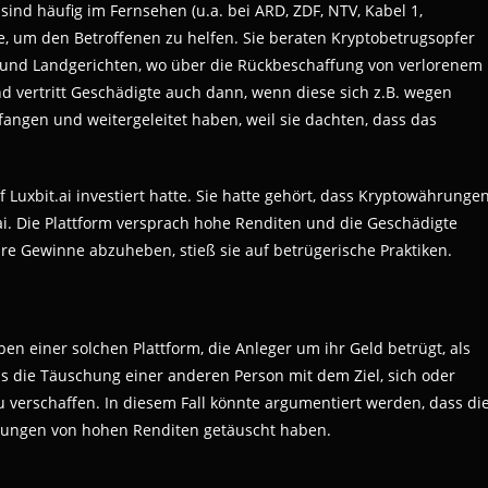
sind häufig im Fernsehen (u.a. bei ARD, ZDF, NTV, Kabel 1,
, um den Betroffenen zu helfen. Sie beraten Kryptobetrugsopfer
 und Landgerichten, wo über die Rückbeschaffung von verlorenem
d vertritt Geschädigte auch dann, wenn diese sich z.B. wegen
angen und weitergeleitet haben, weil sie dachten, dass das
uf Luxbit.ai investiert hatte. Sie hatte gehört, dass Kryptowährunge
.ai. Die Plattform versprach hohe Renditen und die Geschädigte
ihre Gewinne abzuheben, stieß sie auf betrügerische Praktiken.
n einer solchen Plattform, die Anleger um ihr Geld betrügt, als
als die Täuschung einer anderen Person mit dem Ziel, sich oder
 verschaffen. In diesem Fall könnte argumentiert werden, dass di
chungen von hohen Renditen getäuscht haben.