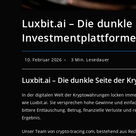
Luxbit.ai – Die dunkle
Investmentplattform
Beitrag
Lesedauer:
10. Februar 2026
3 Min. Lesedauer
veröffentlicht:
Luxbit.ai – Die dunkle Seite der 
In der digitalen Welt der Kryptowährungen locken imm
wie Luxbit.ai. Sie versprechen hohe Gewinne und einfa
bittere Enttäuschung. Betrug, finanzielle Verluste und
Ergebnis.
Unser Team von crypto-tracing.com, bestehend aus Rech