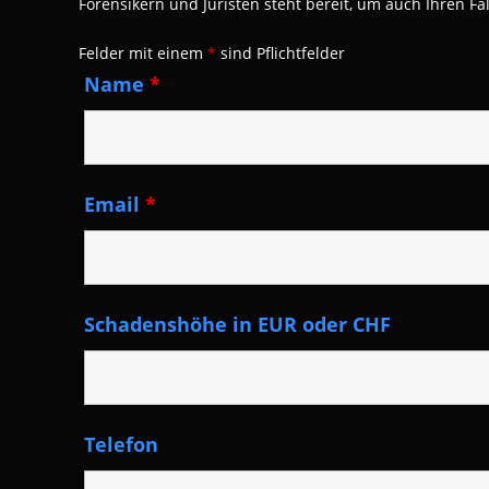
Forensikern und Juristen steht bereit, um auch Ihren Fal
Felder mit einem
*
sind Pflichtfelder
Name
*
Email
*
Schadenshöhe in EUR oder CHF
Telefon