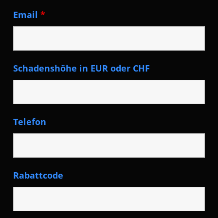
Email
*
Schadenshöhe in EUR oder CHF
Telefon
Rabattcode