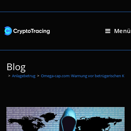
Zum
Inhalt
springen
Menü
Blog
>
Anlagebetrug
>
Omega-cap.com: Warnung vor betrügerischen Kryp