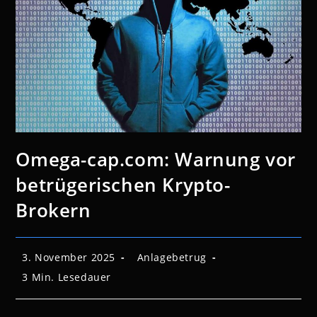
Omega-cap.com: Warnung vor
betrügerischen Krypto-
Brokern
Beitrag
Beitrags-
3. November 2025
Anlagebetrug
veröffentlicht:
Kategorie:
Lesedauer:
3 Min. Lesedauer