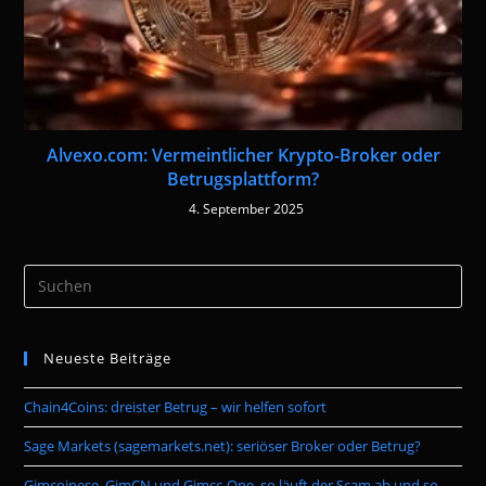
Alvexo.com: Vermeintlicher Krypto-Broker oder
Betrugsplattform?
4. September 2025
Pre
Es
to
Neueste Beiträge
clo
the
Chain4Coins: dreister Betrug – wir helfen sofort
sea
pan
Sage Markets (sagemarkets.net): seriöser Broker oder Betrug?
Gimcoinese, GimCN und Gimcc-One, so läuft der Scam ab und so