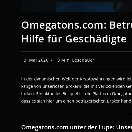
Omegatons.com: Betru
Hilfe für Geschädigte
Beitrag
Lesedauer:
3. Mai 2026
3 Min. Lesedauer
veröffentlicht:
In der dynamischen Welt der Kryptowährungen wird leid
Fänge von unseriösen Brokern, die mit verlockenden G
locken. Ein aktuelles Beispiel ist die Plattform Omega
dass es sich hier um einen betrügerischen Broker hande
Omegatons.com unter der Lupe: Unser