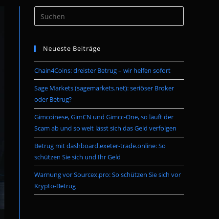
Press
umschalten
Escape
to
Neueste Beiträge
close
the
Chain4Coins: dreister Betrug – wir helfen sofort
search
panel.
Sage Markets (sagemarkets.net): seriöser Broker
oder Betrug?
Gimcoinese, GimCN und Gimcc-One, so läuft der
Scam ab und so weit lässt sich das Geld verfolgen
Betrug mit dashboard.exeter-trade.online: So
schützen Sie sich und Ihr Geld
Warnung vor Sourcex.pro: So schützen Sie sich vor
Krypto-Betrug