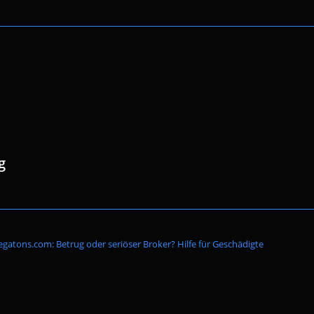
g
Website-
atons.com: Betrug oder seriöser Broker? Hilfe für Geschädigte
Suche