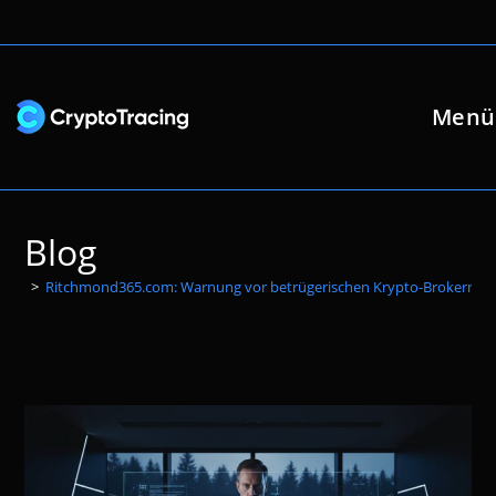
Zum
Inhalt
springen
Menü
Blog
>
Ritchmond365.com: Warnung vor betrügerischen Krypto-Brokern