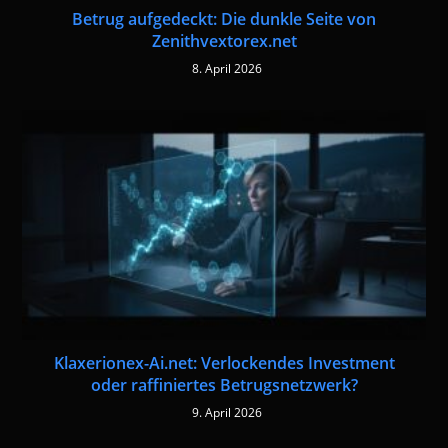
Betrug aufgedeckt: Die dunkle Seite von
Zenithvextorex.net
8. April 2026
Klaxerionex-Ai.net: Verlockendes Investment
oder raffiniertes Betrugsnetzwerk?
9. April 2026