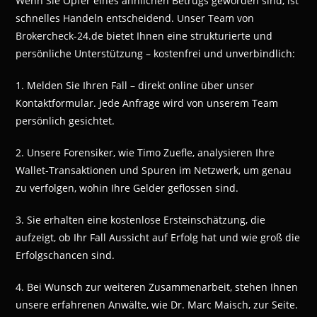
Wenn Sie Opfer eines ähnlichen Betrugs geworden sind, ist
schnelles Handeln entscheidend. Unser Team von
Brokercheck-24.de bietet Ihnen eine strukturierte und
persönliche Unterstützung – kostenfrei und unverbindlich:
1. Melden Sie Ihren Fall – direkt online über unser
Kontaktformular. Jede Anfrage wird von unserem Team
persönlich gesichtet.
2. Unsere Forensiker, wie Timo Zuefle, analysieren Ihre
Wallet-Transaktionen und Spuren im Netzwerk, um genau
zu verfolgen, wohin Ihre Gelder geflossen sind.
3. Sie erhalten eine kostenlose Ersteinschätzung, die
aufzeigt, ob Ihr Fall Aussicht auf Erfolg hat und wie groß die
Erfolgschancen sind.
4. Bei Wunsch zur weiteren Zusammenarbeit, stehen Ihnen
unsere erfahrenen Anwälte, wie Dr. Marc Maisch, zur Seite.