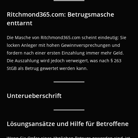
Ritchmond365.com: Betrugsmasche
enttarnt
Die Masche von Ritchmond365.com scheint eindeutig: Sie
locken Anleger mit hohen Gewinnversprechungen und
fordern nach einer ersten Einzahlung immer mehr Geld.
Die Auszahlung wird jedoch verweigert, was nach § 263
StGB als Betrug gewertet werden kann.
Unterueberschrift
Lösungsansätze und Hilfe für Betroffene