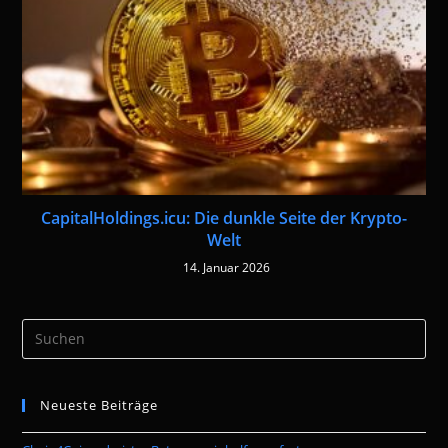
CapitalHoldings.icu: Die dunkle Seite der Krypto-
Welt
14. Januar 2026
Pre
Es
to
Neueste Beiträge
clo
the