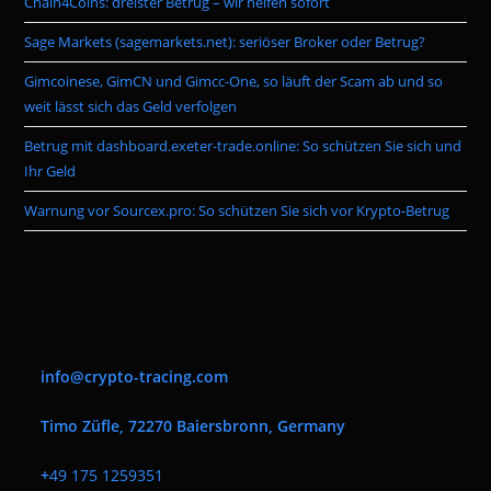
Chain4Coins: dreister Betrug – wir helfen sofort
sea
pan
Sage Markets (sagemarkets.net): seriöser Broker oder Betrug?
Gimcoinese, GimCN und Gimcc-One, so läuft der Scam ab und so
weit lässt sich das Geld verfolgen
Betrug mit dashboard.exeter-trade.online: So schützen Sie sich und
Ihr Geld
Warnung vor Sourcex.pro: So schützen Sie sich vor Krypto-Betrug
info@crypto-tracing.com
Timo Züfle, 72270 Baiersbronn, Germany
+
49 175 1259351