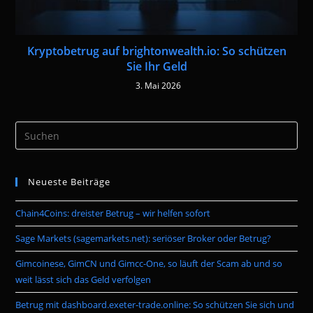
Kryptobetrug auf brightonwealth.io: So schützen
Sie Ihr Geld
3. Mai 2026
Pre
Es
to
Neueste Beiträge
clo
the
Chain4Coins: dreister Betrug – wir helfen sofort
sea
pan
Sage Markets (sagemarkets.net): seriöser Broker oder Betrug?
Gimcoinese, GimCN und Gimcc-One, so läuft der Scam ab und so
weit lässt sich das Geld verfolgen
Betrug mit dashboard.exeter-trade.online: So schützen Sie sich und