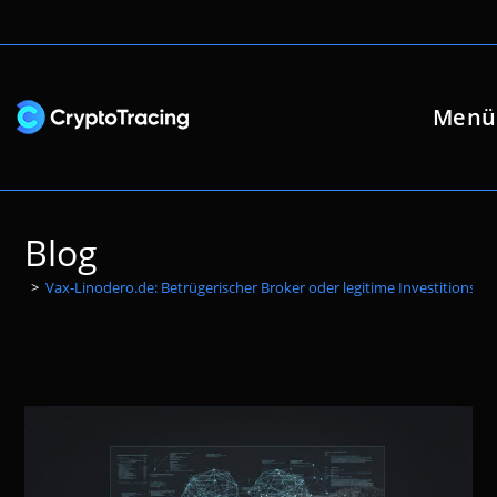
Zum
Inhalt
springen
Menü
Blog
>
Vax-Linodero.de: Betrügerischer Broker oder legitime Investitionsch