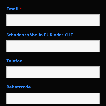
Email
*
Schadenshöhe in EUR oder CHF
Telefon
Rabattcode