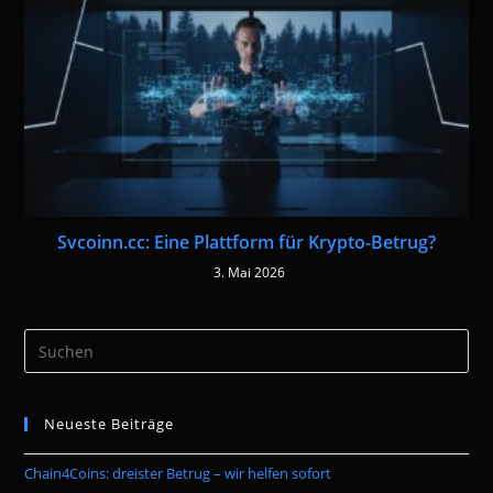
Svcoinn.cc: Eine Plattform für Krypto-Betrug?
3. Mai 2026
Pre
Es
to
Neueste Beiträge
clo
the
Chain4Coins: dreister Betrug – wir helfen sofort
sea