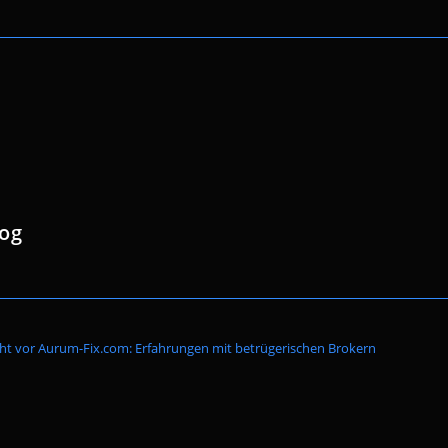
log
Website-
cht vor Aurum-Fix.com: Erfahrungen mit betrügerischen Brokern
Suche