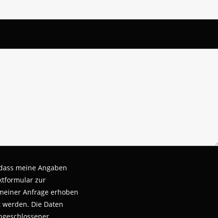
 dass meine Angaben
tformular zur
meiner Anfrage erhoben
t werden.
Die Daten
bgeschlossener