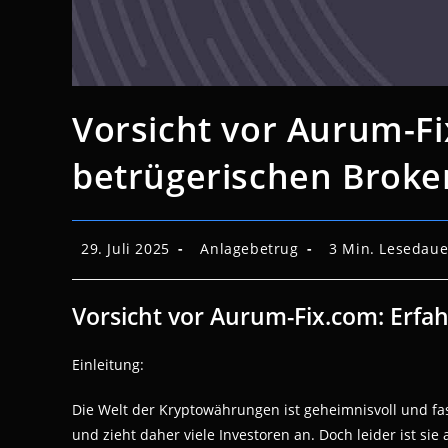
Vorsicht vor Aurum-F
betrügerischen Broke
Beitrag
Beitrags-
Lesedauer:
29. Juli 2025
Anlagebetrug
3 Min. Lesedaue
veröffentlicht:
Kategorie:
Vorsicht vor Aurum-Fix.com: Erfa
Einleitung:
Die Welt der Kryptowährungen ist geheimnisvoll und fa
und zieht daher viele Investoren an. Doch leider ist si