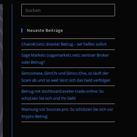
Press
umschalten
Escape
to
Neueste Beiträge
close
the
Chain4Coins: dreister Betrug – wir helfen sofort
search
panel.
Sage Markets (sagemarkets.net): seriöser Broker
oder Betrug?
Gimcoinese, GimCN und Gimcc-One, so läuft der
Scam ab und so weit lässt sich das Geld verfolgen
Betrug mit dashboard.exeter-trade.online: So
schützen Sie sich und Ihr Geld
Warnung vor Sourcex.pro: So schützen Sie sich vor
Krypto-Betrug