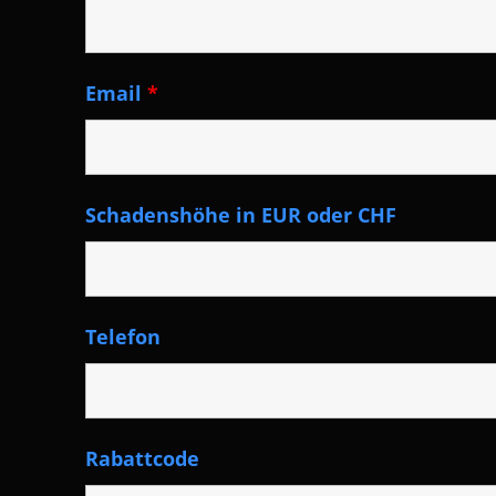
Email
*
Schadenshöhe in EUR oder CHF
Telefon
Rabattcode