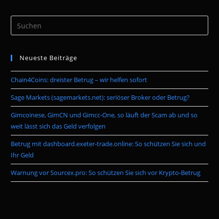
Pre
Es
to
Neueste Beiträge
clo
the
Chain4Coins: dreister Betrug – wir helfen sofort
sea
pan
Sage Markets (sagemarkets.net): seriöser Broker oder Betrug?
Gimcoinese, GimCN und Gimcc-One, so läuft der Scam ab und so
weit lässt sich das Geld verfolgen
Betrug mit dashboard.exeter-trade.online: So schützen Sie sich und
Ihr Geld
Warnung vor Sourcex.pro: So schützen Sie sich vor Krypto-Betrug