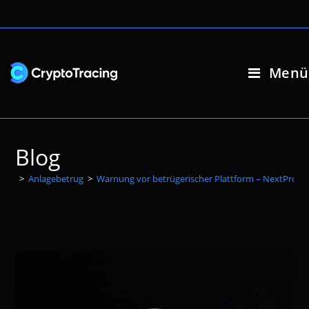
Zum
Inhalt
springen
Menü
Blog
>
Anlagebetrug
>
Warnung vor betrügerischer Plattform – NextProp