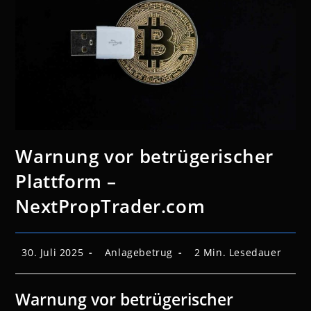
Warnung vor betrügerischer
Plattform –
NextPropTrader.com
Beitrag
Beitrags-
Lesedauer:
30. Juli 2025
Anlagebetrug
2 Min. Lesedauer
veröffentlicht:
Kategorie:
Warnung vor betrügerischer