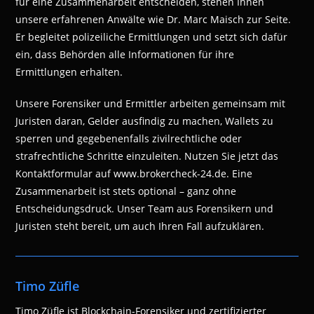
für eine Zusammenarbeit entscheiden, stehen Ihnen
unsere erfahrenen Anwälte wie Dr. Marc Maisch zur Seite.
Er begleitet polizeiliche Ermittlungen und setzt sich dafür
ein, dass Behörden alle Informationen für ihre
Ermittlungen erhalten.
Unsere Forensiker und Ermittler arbeiten gemeinsam mit
Juristen daran, Gelder ausfindig zu machen, Wallets zu
sperren und gegebenenfalls zivilrechtliche oder
strafrechtliche Schritte einzuleiten. Nutzen Sie jetzt das
Kontaktformular auf www.brokercheck-24.de. Eine
Zusammenarbeit ist stets optional – ganz ohne
Entscheidungsdruck. Unser Team aus Forensikern und
Juristen steht bereit, um auch Ihren Fall aufzuklären.
Timo Züfle
Timo Züfle ist Blockchain-Forensiker und zertifizierter