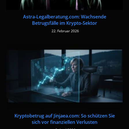
Astra-Legalberatung.com: Wachsende
Betrugsfälle im Krypto-Sektor
22. Februar 2026
Kryptobetrug auf Jinjaea.com: So schützen Sie
sich vor finanziellen Verlusten