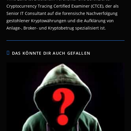
Cryptocurrency Tracing Certified Examiner (CTCE), der als
Senior IT Consultant auf die forensische Nachverfolgung
gestohlener Kryptowährungen und die Aufklärung von
Anlage-, Broker- und Kryptobetrug spezialisiert ist.
DAS KÖNNTE DIR AUCH GEFALLEN