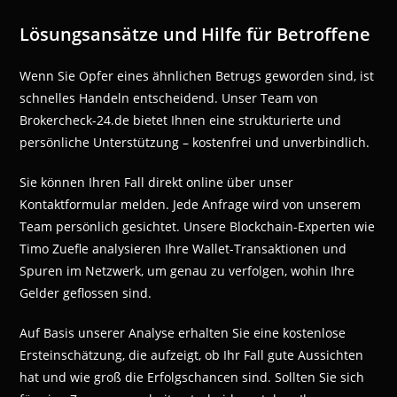
Lösungsansätze und Hilfe für Betroffene
Wenn Sie Opfer eines ähnlichen Betrugs geworden sind, ist
schnelles Handeln entscheidend. Unser Team von
Brokercheck-24.de bietet Ihnen eine strukturierte und
persönliche Unterstützung – kostenfrei und unverbindlich.
Sie können Ihren Fall direkt online über unser
Kontaktformular melden. Jede Anfrage wird von unserem
Team persönlich gesichtet. Unsere Blockchain-Experten wie
Timo Zuefle analysieren Ihre Wallet-Transaktionen und
Spuren im Netzwerk, um genau zu verfolgen, wohin Ihre
Gelder geflossen sind.
Auf Basis unserer Analyse erhalten Sie eine kostenlose
Ersteinschätzung, die aufzeigt, ob Ihr Fall gute Aussichten
hat und wie groß die Erfolgschancen sind. Sollten Sie sich