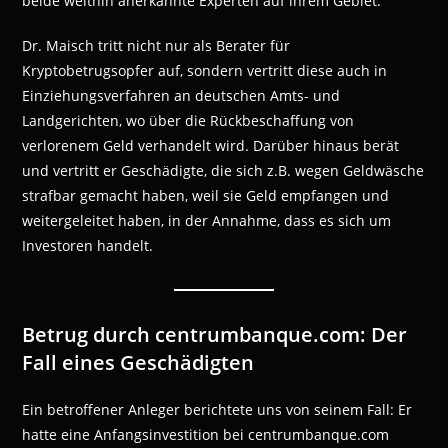
beide weithin anerkannte Experten auf ihrem Gebiet.
Dr. Maisch tritt nicht nur als Berater für
Kryptobetrugsopfer auf, sondern vertritt diese auch in
Einziehungsverfahren an deutschen Amts- und
Landgerichten, wo über die Rückbeschaffung von
verlorenem Geld verhandelt wird. Darüber hinaus berät
und vertritt er Geschädigte, die sich z.B. wegen Geldwäsche
strafbar gemacht haben, weil sie Geld empfangen und
weitergeleitet haben, in der Annahme, dass es sich um
Investoren handelt.
Betrug durch centrumbanque.com: Der
Fall eines Geschädigten
Ein betroffener Anleger berichtete uns von seinem Fall: Er
hatte eine Anfangsinvestition bei centrumbanque.com