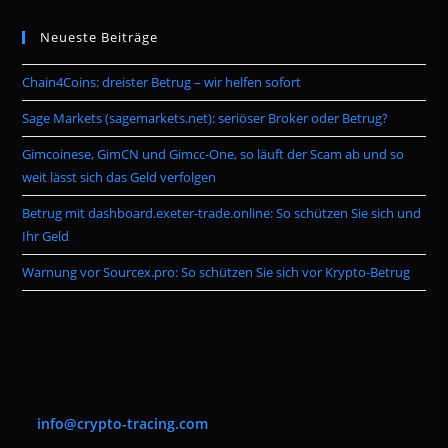
to
Neueste Beiträge
clo
the
Chain4Coins: dreister Betrug – wir helfen sofort
sea
pan
Sage Markets (sagemarkets.net): seriöser Broker oder Betrug?
Gimcoinese, GimCN und Gimcc-One, so läuft der Scam ab und so
weit lässt sich das Geld verfolgen
Betrug mit dashboard.exeter-trade.online: So schützen Sie sich und
Ihr Geld
Warnung vor Sourcex.pro: So schützen Sie sich vor Krypto-Betrug
info@crypto-tracing.com