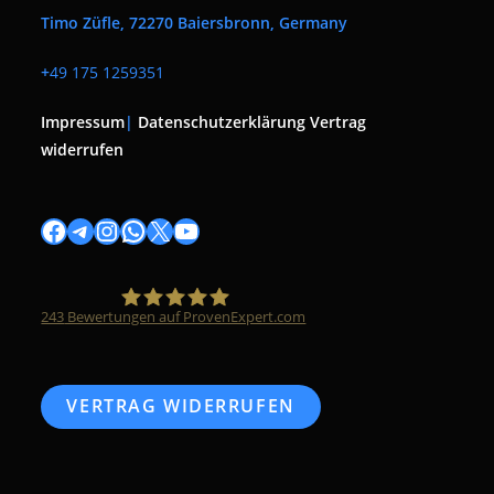
Timo Züfle, 72270 Baiersbronn, Germany
+
49 175 1259351
Impressum
|
Datenschutzerklärung
Vertrag
widerrufen
Facebook
Telegram
Instagram
WhatsApp
X
YouTube
243
Bewertungen auf ProvenExpert.com
Timo Züfle
VERTRAG WIDERRUFEN