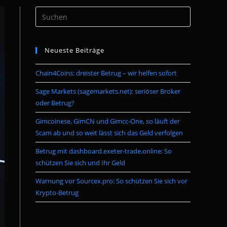
Press
umschalten
Escape
to
Neueste Beiträge
close
the
Chain4Coins: dreister Betrug – wir helfen sofort
search
panel.
Sage Markets (sagemarkets.net): seriöser Broker
oder Betrug?
Gimcoinese, GimCN und Gimcc-One, so läuft der
Scam ab und so weit lässt sich das Geld verfolgen
Betrug mit dashboard.exeter-trade.online: So
schützen Sie sich und Ihr Geld
Warnung vor Sourcex.pro: So schützen Sie sich vor
Krypto-Betrug