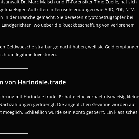
tsanwalt Dr. Marc Maisch und IT-Forensiker Timo Zuefle, hat sich
regelmaeßigen Auftritten in Fernsehsendungen wie ARD, ZDF, NTV,
n in der Branche gemacht. Sie beraeten Kryptobetrugsopfer bei
 Landgerichten, wo ueber die Rueckbeschaffung von verlorenem
egen Geldwaesche strafbar gemacht haben, weil sie Geld empfange
ich um legitime Investoren.
n von Harindale.trade
hrung mit Harindale.trade: Er hatte eine verhaeltnismaeßig klein
n Nachzahlungen gedraengt. Die angeblichen Gewinne wurden auf
 moeglich. Schließlich wurde sein Konto gesperrt. Ein klassisches