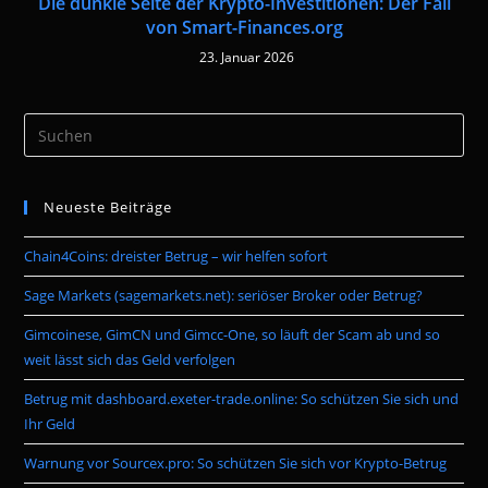
Die dunkle Seite der Krypto-Investitionen: Der Fall
von Smart-Finances.org
23. Januar 2026
Pre
Es
to
Neueste Beiträge
clo
the
Chain4Coins: dreister Betrug – wir helfen sofort
sea
pan
Sage Markets (sagemarkets.net): seriöser Broker oder Betrug?
Gimcoinese, GimCN und Gimcc-One, so läuft der Scam ab und so
weit lässt sich das Geld verfolgen
Betrug mit dashboard.exeter-trade.online: So schützen Sie sich und
Ihr Geld
Warnung vor Sourcex.pro: So schützen Sie sich vor Krypto-Betrug