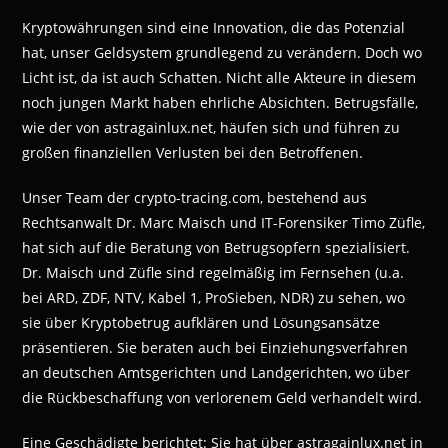
Kryptowährungen sind eine Innovation, die das Potenzial
hat, unser Geldsystem grundlegend zu verändern. Doch wo
Licht ist, da ist auch Schatten. Nicht alle Akteure in diesem
noch jungen Markt haben ehrliche Absichten. Betrugsfälle,
wie der von astragainlux.net, häufen sich und führen zu
großen finanziellen Verlusten bei den Betroffenen.
Unser Team der crypto-tracing.com, bestehend aus
Rechtsanwalt Dr. Marc Maisch und IT-Forensiker Timo Züfle,
hat sich auf die Beratung von Betrugsopfern spezialisiert.
Dr. Maisch und Züfle sind regelmäßig im Fernsehen (u.a.
bei ARD, ZDF, NTV, Kabel 1, ProSieben, NDR) zu sehen, wo
sie über Kryptobetrug aufklären und Lösungsansätze
präsentieren. Sie beraten auch bei Einziehungsverfahren
an deutschen Amtsgerichten und Landgerichten, wo über
die Rückbeschaffung von verlorenem Geld verhandelt wird.
Eine Geschädigte berichtet: Sie hat über astragainlux.net in