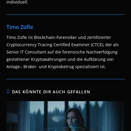
individuell.
Timo Züfle
Timo Züfle ist Blockchain-Forensiker und zertifizierter
Cryptocurrency Tracing Certified Examiner (CTCE), der als
Senior IT Consultant auf die forensische Nachverfolgung
gestohlener Kryptowährungen und die Aufklärung von
Anlage-, Broker- und Kryptobetrug spezialisiert ist.
DAS KÖNNTE DIR AUCH GEFALLEN