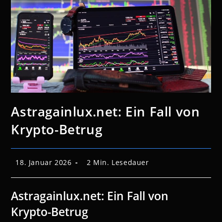
Astragainlux.net: Ein Fall von
Krypto-Betrug
Beitrag
Lesedauer:
18. Januar 2026
2 Min. Lesedauer
veröffentlicht:
Astragainlux.net: Ein Fall von
Krypto-Betrug