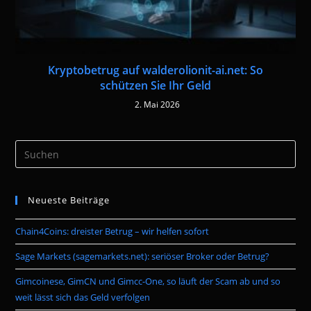
Kryptobetrug auf walderolionit-ai.net: So
schützen Sie Ihr Geld
2. Mai 2026
Pre
Es
to
Neueste Beiträge
clo
the
Chain4Coins: dreister Betrug – wir helfen sofort
sea
pan
Sage Markets (sagemarkets.net): seriöser Broker oder Betrug?
Gimcoinese, GimCN und Gimcc-One, so läuft der Scam ab und so
weit lässt sich das Geld verfolgen