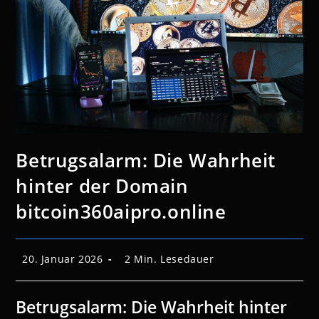
Betrugsalarm: Die Wahrheit
hinter der Domain
bitcoin360aipro.online
Beitrag
Lesedauer:
20. Januar 2026
2 Min. Lesedauer
veröffentlicht:
Betrugsalarm: Die Wahrheit hinter