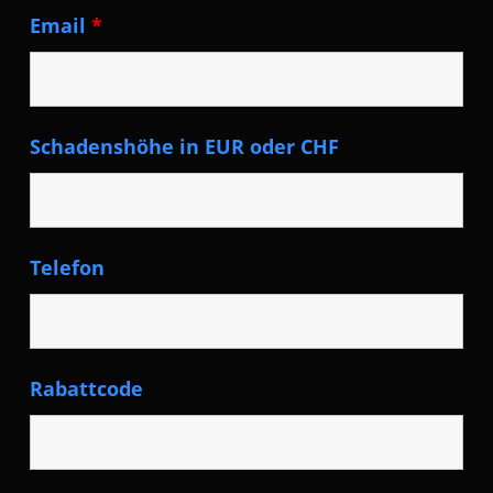
Email
*
Schadenshöhe in EUR oder CHF
Telefon
Rabattcode