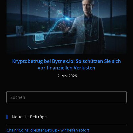
Kryptobetrug bei Bytnex.io: So schützen Sie sich
vor finanziellen Verlusten
2. Mai 2026
Pre
Es
to
Neueste Beiträge
clo
the
Chain4Coins: dreister Betrug – wir helfen sofort
sea