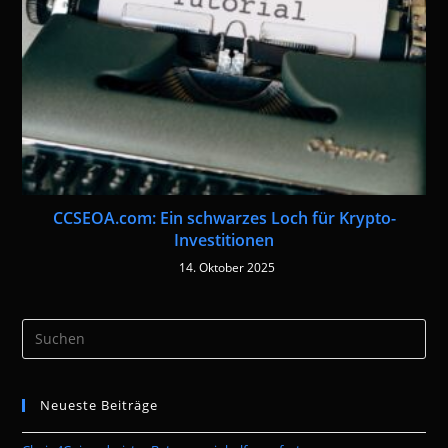
CCSEOA.com: Ein schwarzes Loch für Krypto-
Investitionen
14. Oktober 2025
Pre
Es
to
Neueste Beiträge
clo
the