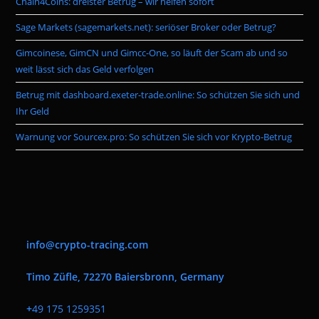
Chain4Coins: dreister Betrug – wir helfen sofort
sea
pan
Sage Markets (sagemarkets.net): seriöser Broker oder Betrug?
Gimcoinese, GimCN und Gimcc-One, so läuft der Scam ab und so
weit lässt sich das Geld verfolgen
Betrug mit dashboard.exeter-trade.online: So schützen Sie sich und
Ihr Geld
Warnung vor Sourcex.pro: So schützen Sie sich vor Krypto-Betrug
info@crypto-tracing.com
Timo Züfle, 72270 Baiersbronn, Germany
+
49 175 1259351