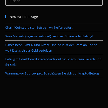
Es
to
Neueste Beiträge
clo
the
Chain4Coins: dreister Betrug – wir helfen sofort
sea
pan
Sage Markets (sagemarkets.net): seriöser Broker oder Betrug?
Gimcoinese, GimCN und Gimcc-One, so läuft der Scam ab und so
weit lässt sich das Geld verfolgen
Betrug mit dashboard.exeter-trade.online: So schützen Sie sich und
Ihr Geld
Warnung vor Sourcex.pro: So schützen Sie sich vor Krypto-Betrug