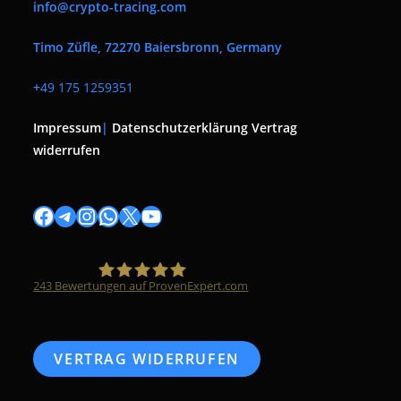
info@crypto-tracing.com
Timo Züfle, 72270 Baiersbronn, Germany
+
49 175 1259351
Impressum
|
Datenschutzerklärung
Vertrag
widerrufen
Facebook
Telegram
Instagram
WhatsApp
X
YouTube
243
Bewertungen auf ProvenExpert.com
Timo Züfle
VERTRAG WIDERRUFEN