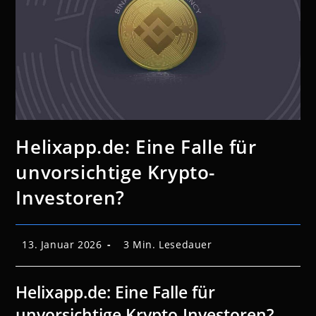
Helixapp.de: Eine Falle für
unvorsichtige Krypto-
Investoren?
Beitrag
Lesedauer:
13. Januar 2026
3 Min. Lesedauer
veröffentlicht:
Helixapp.de: Eine Falle für
unvorsichtige Krypto-Investoren?