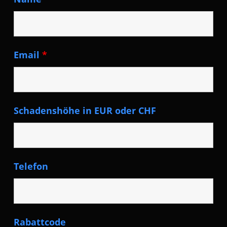
Email
*
Schadenshöhe in EUR oder CHF
Telefon
Rabattcode