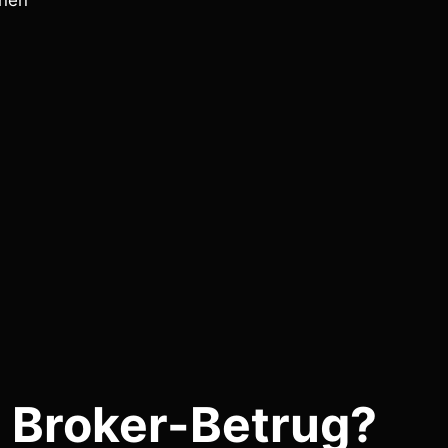
onen
 Broker-Betrug?