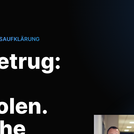
GSAUFKLÄRUNG
etrug:
olen.
he