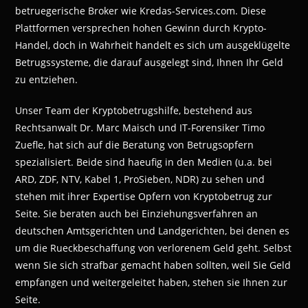
betruegerische Broker wie Kredas-Services.com. Diese
Plattformen versprechen hohen Gewinn durch Krypto-
Handel, doch in Wahrheit handelt es sich um ausgeklügelte
Betrugssysteme, die darauf ausgelegt sind, Ihnen Ihr Geld
zu entziehen.
Unser Team der Kryptobetrugshilfe, bestehend aus
Rechtsanwalt Dr. Marc Maisch und IT-Forensiker Timo
Zuefle, hat sich auf die Beratung von Betrugsopfern
spezialisiert. Beide sind haeufig in den Medien (u.a. bei
ARD, ZDF, NTV, Kabel 1, ProSieben, NDR) zu sehen und
stehen mit ihrer Expertise Opfern von Kryptobetrug zur
Seite. Sie beraten auch bei Einziehungsverfahren an
deutschen Amtsgerichten und Landgerichten, bei denen es
um die Rueckbeschaffung von verlorenem Geld geht. Selbst
wenn Sie sich strafbar gemacht haben sollten, weil Sie Geld
empfangen und weitergeleitet haben, stehen sie Ihnen zur
Seite.