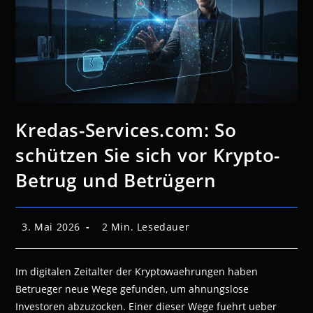
Kredas-Services.com: So
schützen Sie sich vor Krypto-
Betrug und Betrügern
Beitrag
Lesedauer:
3. Mai 2026
2 Min. Lesedauer
veröffentlicht:
Im digitalen Zeitalter der Kryptowaehrungen haben
Betrueger neue Wege gefunden, um ahnungslose
Investoren abzuzocken. Einer dieser Wege fuehrt ueber