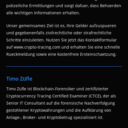
polizeiliche Ermittlungen und sorgt dafuer, dass Behoerden
alle wichtigen Informationen erhalten.
Unser gemeinsames Ziel ist es, Ihre Gelder aufzuspueren
und gegebenenfalls zivilrechtliche oder strafrechtliche
Schritte einzuleiten. Nutzen Sie jetzt das Kontaktformular
auf www.crypto-tracing.com und erhalten Sie eine schnelle
Rueckmeldung sowie eine kostenfreie Ersteinschaetzung.
Timo Züfle
Timo Züfle ist Blockchain-Forensiker und zertifizierter
Cryptocurrency Tracing Certified Examiner (CTCE), der als
Senior IT Consultant auf die forensische Nachverfolgung
gestohlener Kryptowährungen und die Aufklärung von
Anlage-, Broker- und Kryptobetrug spezialisiert ist.