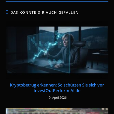
DAS KÖNNTE DIR AUCH GEFALLEN
Kryptobetrug erkennen: So schützen Sie sich vor
InvestOutPerform-AI.de
9. April 2026