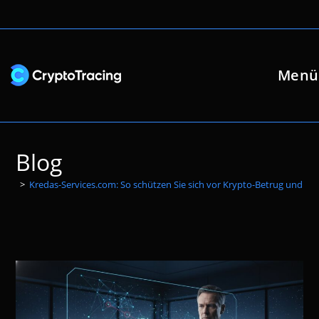
Zum
Inhalt
springen
Menü
Blog
>
Kredas-Services.com: So schützen Sie sich vor Krypto-Betrug und Be