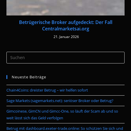
Betrügerische Broker aufgedeckt: Der Fall
Centralmarketsai.org
21. Januar 2026
Pre
Es
to
Neueste Beiträge
clo
the
Chain4Coins: dreister Betrug – wir helfen sofort
sea
pan
Sage Markets (sagemarkets.net): seriöser Broker oder Betrug?
Gimcoinese, GimCN und Gimcc-One, so läuft der Scam ab und so
weit lässt sich das Geld verfolgen
Betrug mit dashboard.exeter-trade.online: So schützen Sie sich und