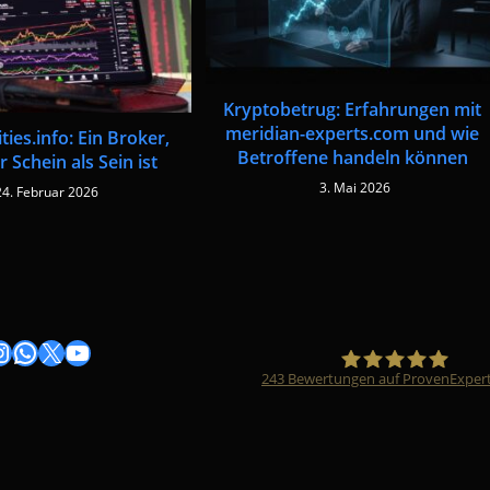
Kryptobetrug: Erfahrungen mit
meridian-experts.com und wie
ties.info: Ein Broker,
Betroffene handeln können
 Schein als Sein ist
3. Mai 2026
24. Februar 2026
gram
nstagram
WhatsApp
X
YouTube
243
Bewertungen auf ProvenExper
Timo Züfle