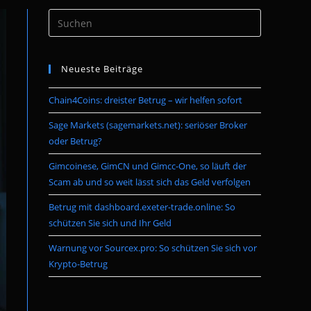
Press
umschalten
Escape
to
Neueste Beiträge
close
the
Chain4Coins: dreister Betrug – wir helfen sofort
search
panel.
Sage Markets (sagemarkets.net): seriöser Broker
oder Betrug?
Gimcoinese, GimCN und Gimcc-One, so läuft der
Scam ab und so weit lässt sich das Geld verfolgen
Betrug mit dashboard.exeter-trade.online: So
schützen Sie sich und Ihr Geld
Warnung vor Sourcex.pro: So schützen Sie sich vor
Krypto-Betrug