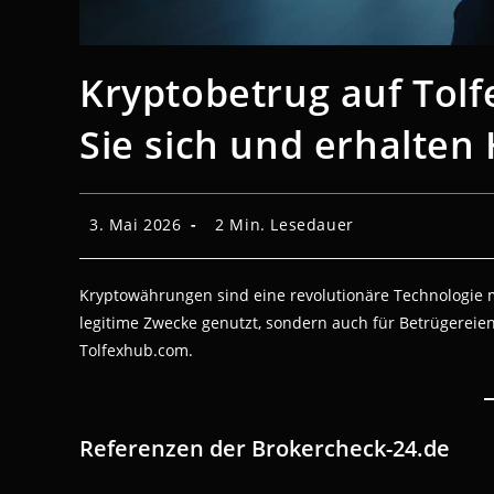
Kryptobetrug auf Tol
Sie sich und erhalten 
Beitrag
Lesedauer:
3. Mai 2026
2 Min. Lesedauer
veröffentlicht:
Kryptowährungen sind eine revolutionäre Technologie mi
legitime Zwecke genutzt, sondern auch für Betrügereien.
Tolfexhub.com.
Referenzen der Brokercheck-24.de